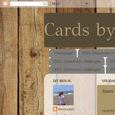
Cards b
Homepage
2026. Gewonnen ch
2023. Gewonnen challenges
20
2019. Gewonnen challenges
20
DIT BEN IK.
VRIJDAG
Siem 
Bernadet
Huhhhh..