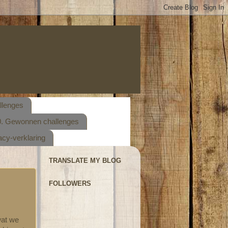
llenges
. Gewonnen challenges
acy-verklaring
TRANSLATE MY BLOG
FOLLOWERS
 wat we