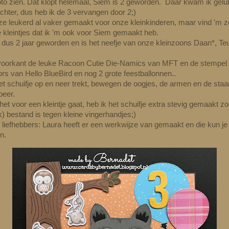
oto zien. Dat klopt helemaal, Siem is 2 geworden. Daar kwam ik gelu
 achter, dus heb ik de 3 vervangen door 2;)
e leukerd al vaker gemaakt voor onze kleinkinderen, maar vind 'm z
e kleintjes dat ik 'm ook voor Siem gemaakt heb.
 dus 2 jaar geworden en is het neefje van onze kleinzoons Daan*, Te
voorkant de leuke Racoon Cutie Die-Namics van MFT en de stempe
rs van Hello BlueBird en nog 2 grote feestballonnen..
het schuifje op en neer trekt, bewegen de oogjes, de armen en de staa
beer.
et voor een kleintje gaat, heb ik het schuifje extra stevig gemaakt zo
jk) bestand is tegen kleine vingerhandjes;)
 liefhebbers: Laura heeft er een werkwijze van gemaakt en die kun je
en.