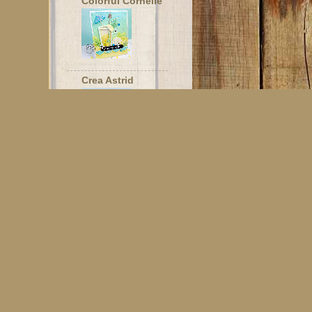
Colorful Cornelie
Crea Astrid
Ria's
Wenskaartjes
Sandra's
Hobbycards