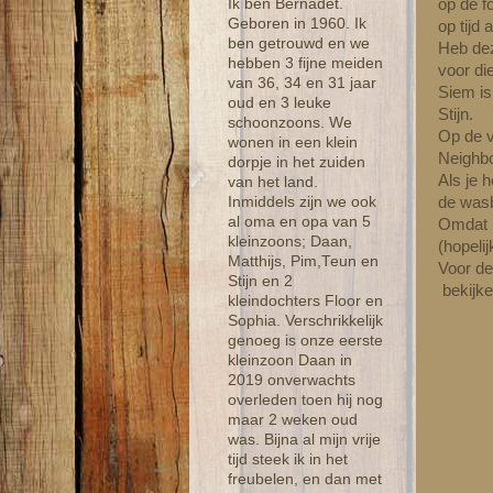
op de f
Ik ben Bernadet.
Geboren in 1960. Ik
op tijd
ben getrouwd en we
Heb dez
hebben 3 fijne meiden
voor di
van 36, 34 en 31 jaar
Siem is
oud en 3 leuke
Stijn.
schoonzoons. We
Op de 
wonen in een klein
Neighbo
dorpje in het zuiden
Als je 
van het land.
de was
Inmiddels zijn we ook
al oma en opa van 5
Omdat h
kleinzoons; Daan,
(hopeli
Matthijs, Pim,Teun en
Voor de
Stijn en 2
bekijk
kleindochters Floor en
Sophia. Verschrikkelijk
genoeg is onze eerste
kleinzoon Daan in
2019 onverwachts
overleden toen hij nog
maar 2 weken oud
was. Bijna al mijn vrije
tijd steek ik in het
freubelen, en dan met