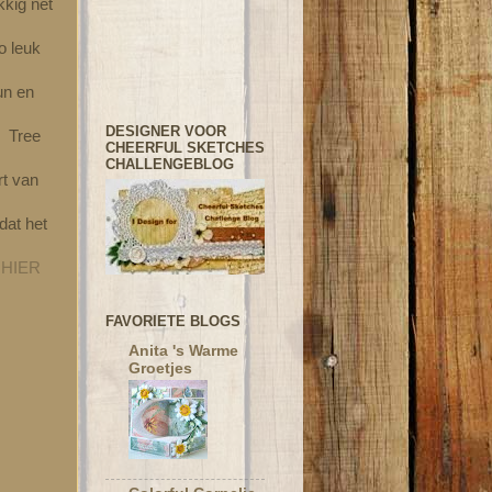
kkig net
o leuk
un en
DESIGNER VOOR
l Tree
CHEERFUL SKETCHES
CHALLENGEBLOG
rt van
dat het
HIER
FAVORIETE BLOGS
Anita 's Warme
Groetjes